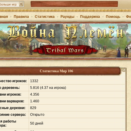
Tribal Wars 2 – сиквел классической игры
Больше игр:
Forge of Empires – стратегия через эпохи
вная
-
Правила
-
Статистика
-
Раунды
-
Поддержка
-
Помощь
-
Фо
Grepolis – постройте свою империю в Древней
Греции
Статистика Мир 106
чество игроков:
1332
о деревень:
5
.
816 (4.37 на игрока)
вни игроков:
4
.
356
вни варваров:
1
.
460
сные деревни:
829
ояние сервера:
Открыто
я работы
50 дней
ера: