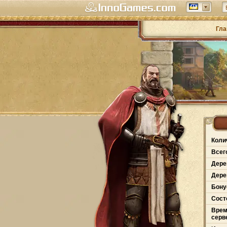
Гла
Коли
Всег
Дере
Дере
Бону
Сост
Врем
серв