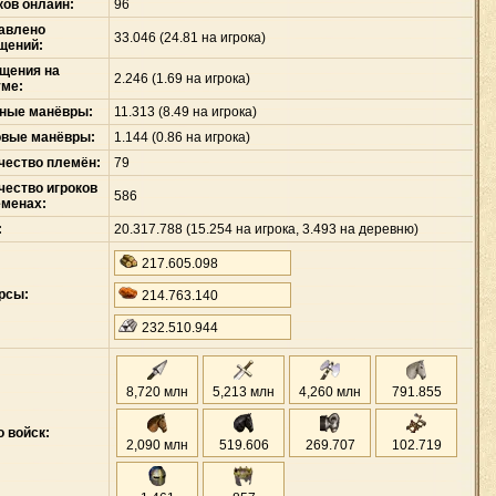
ков онлайн:
96
авлено
33
.
046 (24.81 на игрока)
щений:
щения на
2
.
246 (1.69 на игрока)
ме:
ные манёвры:
11
.
313 (8.49 на игрока)
овые манёвры:
1
.
144 (0.86 на игрока)
чество племён:
79
чество игроков
586
еменах:
:
20
.
317
.
788 (15
.
254 на игрока, 3
.
493 на деревню)
217
.
605
.
098
рсы:
214
.
763
.
140
232
.
510
.
944
8,720 млн
5,213 млн
4,260 млн
791
.
855
о войск:
2,090 млн
519
.
606
269
.
707
102
.
719