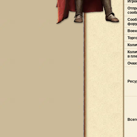
Игро
Отпр
сооб
Сооб
фору
Воен
Торг
Коли
Коли
в пл
Очки
Ресу
Всег