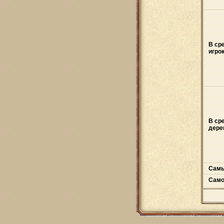
В ср
игрок
В ср
дере
Самы
Само