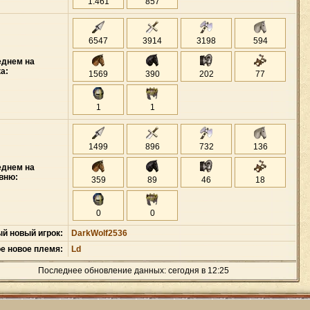
1
.
461
857
6547
3914
3198
594
еднем на
а:
1569
390
202
77
1
1
1499
896
732
136
еднем на
вню:
359
89
46
18
0
0
й новый игрок:
DarkWolf2536
е новое племя:
Ld
Последнее обновление данных: сегодня в 12:25